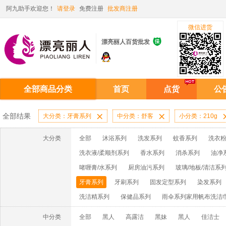
阿九助手欢迎您！
请登录
免费注册
批发商注册
微信进货

漂亮丽人百货批发
全部商品分类
首页
点货
公
全部结果
大分类：牙膏系列

中分类：舒客

小分类：210g
大分类
全部
沐浴系列
洗发系列
蚊香系列
洗衣粉
洗衣液/柔顺剂系列
香水系列
消杀系列
油净
啫喱膏/水系列
厨房油污系列
玻璃/地板/清洁系
牙膏系列
牙刷系列
固发定型系列
染发系列
洗洁精系列
保健品系列
雨伞系列家用帆布洗洁
中分类
全部
黑人
高露洁
黑妹
黑人
佳洁士