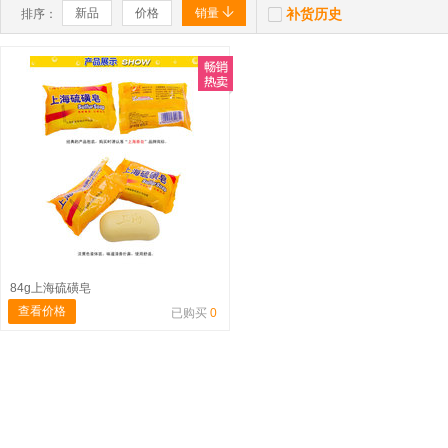


新品
价格
销量
补货历史
排序：
84g上海硫磺皂
查看价格
已购买
0