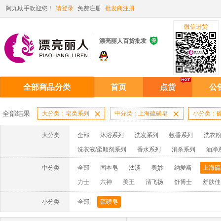
阿九助手欢迎您！
请登录
免费注册
批发商注册
微信进货

漂亮丽人百货批发
全部商品分类
首页
点货
公
全部结果
大分类：皂类系列

中分类：上海硫磺皂

小分类：
大分类
全部
沐浴系列
洗发系列
蚊香系列
洗衣粉
洗衣液/柔顺剂系列
香水系列
消杀系列
油净
啫喱膏/水系列
厨房油污系列
玻璃/地板/清洁系
中分类
全部
固本皂
汰渍
奥妙
纳爱斯
上海硫
牙膏系列
牙刷系列
固发定型系列
染发系列
力士
六神
美王
清飞扬
舒博士
舒肤佳
洗洁精系列
保健品系列
雨伞系列家用帆布洗洁
小分类
全部
硫磺皂