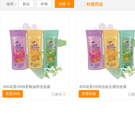


新品
价格
销量
补货历史
排序：
400花香2008柔顺滋养洗发露
400花香2008活效去屑洗发露
查看价格
查看价格
已购买
0
已