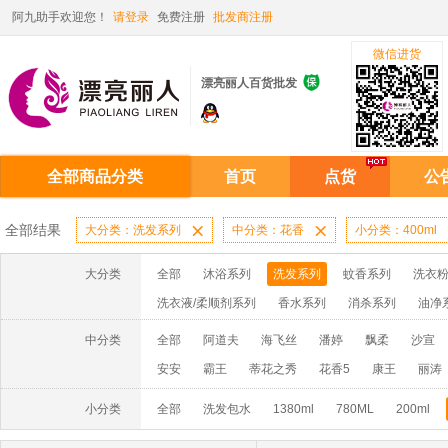
阿九助手欢迎您！
请登录
免费注册
批发商注册
微信进货

漂亮丽人百货批发
全部商品分类
首页
点货
公
全部结果
大分类：洗发系列

中分类：花香

小分类：400ml
大分类
全部
沐浴系列
洗发系列
蚊香系列
洗衣粉
洗衣液/柔顺剂系列
香水系列
消杀系列
油净
啫喱膏/水系列
厨房油污系列
玻璃/地板/清洁系
中分类
全部
阿道夫
海飞丝
潘婷
飘柔
沙宣
牙膏系列
牙刷系列
固发定型系列
染发系列
安安
霸王
蒂花之秀
花香5
康王
丽涛
洗洁精系列
保健品系列
雨伞系列家用帆布洗洁
小分类
全部
洗发包水
1380ml
780ML
200ml