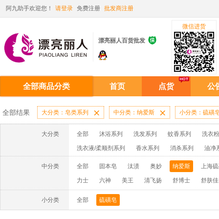
阿九助手欢迎您！
请登录
免费注册
批发商注册
微信进货

漂亮丽人百货批发
全部商品分类
首页
点货
公
全部结果
大分类：皂类系列

中分类：纳爱斯

小分类：硫磺
大分类
全部
沐浴系列
洗发系列
蚊香系列
洗衣粉
洗衣液/柔顺剂系列
香水系列
消杀系列
油净
啫喱膏/水系列
厨房油污系列
玻璃/地板/清洁系
中分类
全部
固本皂
汰渍
奥妙
纳爱斯
上海硫
牙膏系列
牙刷系列
固发定型系列
染发系列
力士
六神
美王
清飞扬
舒博士
舒肤佳
洗洁精系列
保健品系列
雨伞系列家用帆布洗洁
小分类
全部
硫磺皂