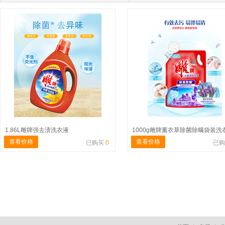
1.86L雕牌强去渍洗衣液
1000g雕牌薰衣草除菌除螨袋装洗
查看价格
查看价格
已购买
0
已