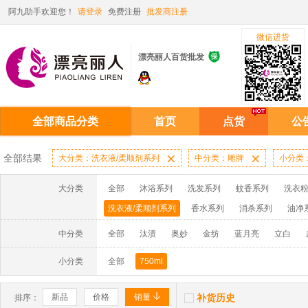
阿九助手欢迎您！
请登录
免费注册
批发商注册
微信进货

漂亮丽人百货批发
全部商品分类
首页
点货
公
全部结果
大分类：洗衣液/柔顺剂系列

中分类：雕牌

小分类：
大分类
全部
沐浴系列
洗发系列
蚊香系列
洗衣粉
洗衣液/柔顺剂系列
香水系列
消杀系列
油净
啫喱膏/水系列
厨房油污系列
玻璃/地板/清洁系
中分类
全部
汰渍
奥妙
金纺
蓝月亮
立白
牙膏系列
牙刷系列
固发定型系列
染发系列
小分类
全部
750ml
洗洁精系列
保健品系列
雨伞系列家用帆布洗洁


新品
价格
销量
补货历史
排序：