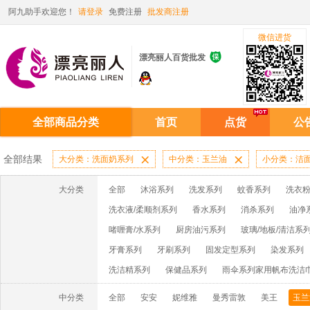
阿九助手欢迎您！
请登录
免费注册
批发商注册
微信进货

漂亮丽人百货批发
全部商品分类
首页
点货
公
全部结果
大分类：洗面奶系列

中分类：玉兰油

小分类：洁
大分类
全部
沐浴系列
洗发系列
蚊香系列
洗衣粉
洗衣液/柔顺剂系列
香水系列
消杀系列
油净
啫喱膏/水系列
厨房油污系列
玻璃/地板/清洁系
牙膏系列
牙刷系列
固发定型系列
染发系列
洗洁精系列
保健品系列
雨伞系列家用帆布洗洁
中分类
全部
安安
妮维雅
曼秀雷敦
美王
玉兰