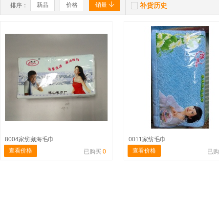


新品
价格
销量
补货历史
排序：
8004家纺藏海毛巾
0011家纺毛巾
查看价格
查看价格
已购买
0
已