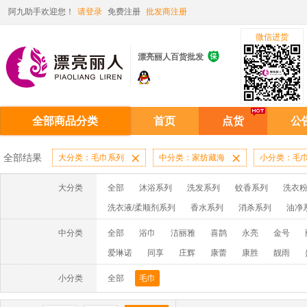
阿九助手欢迎您！
请登录
免费注册
批发商注册
微信进货

漂亮丽人百货批发
全部商品分类
首页
点货
公
全部结果
大分类：毛巾系列

中分类：家纺藏海

小分类：毛
大分类
全部
沐浴系列
洗发系列
蚊香系列
洗衣粉
洗衣液/柔顺剂系列
香水系列
消杀系列
油净
啫喱膏/水系列
厨房油污系列
玻璃/地板/清洁系
中分类
全部
浴巾
洁丽雅
喜鹊
永亮
金号
牙膏系列
牙刷系列
固发定型系列
染发系列
爱琳诺
同享
庄辉
康蕾
康胜
靓雨
洗洁精系列
保健品系列
雨伞系列家用帆布洗洁
牧绵人
星雨竹
杉思
玉雪
许二青
赤金
小分类
全部
毛巾