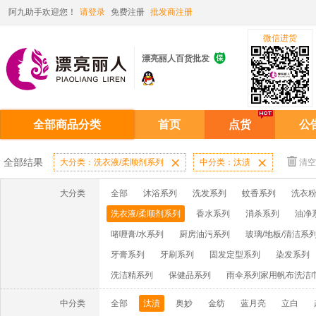
阿九助手欢迎您！
请登录
免费注册
批发商注册
微信进货

漂亮丽人百货批发
全部商品分类
首页
点货
公
全部结果
大分类：洗衣液/柔顺剂系列

中分类：汰渍

清空
大分类
全部
沐浴系列
洗发系列
蚊香系列
洗衣粉
洗衣液/柔顺剂系列
香水系列
消杀系列
油净
啫喱膏/水系列
厨房油污系列
玻璃/地板/清洁系
牙膏系列
牙刷系列
固发定型系列
染发系列
洗洁精系列
保健品系列
雨伞系列家用帆布洗洁
中分类
全部
汰渍
奥妙
金纺
蓝月亮
立白