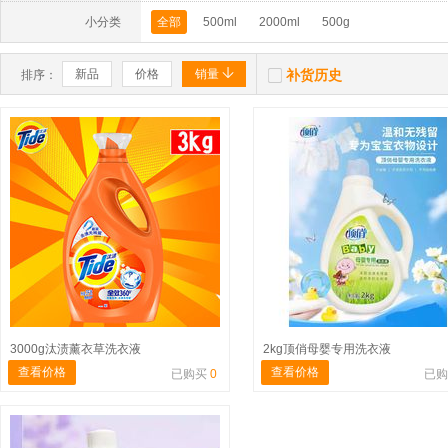
小分类
全部
500ml
2000ml
500g


新品
价格
销量
补货历史
排序：
3000g汰渍薰衣草洗衣液
2kg顶俏母婴专用洗衣液
查看价格
查看价格
已购买
0
已