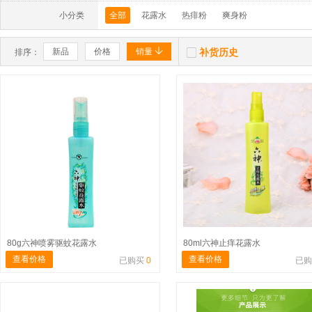
小分类
全部
花露水
热痱粉
爽身粉


新品
价格
销量
补货历史
排序：
80g六神喷雾驱蚊花露水
80ml六神止痒花露水
查看价格
查看价格
已购买
0
已