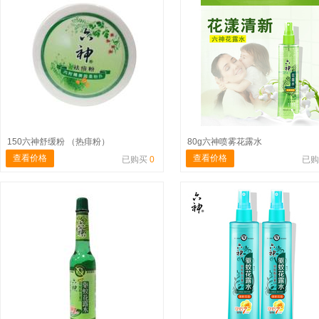
150六神舒缓粉 （热痱粉）
80g六神喷雾花露水
查看价格
查看价格
已购买
0
已