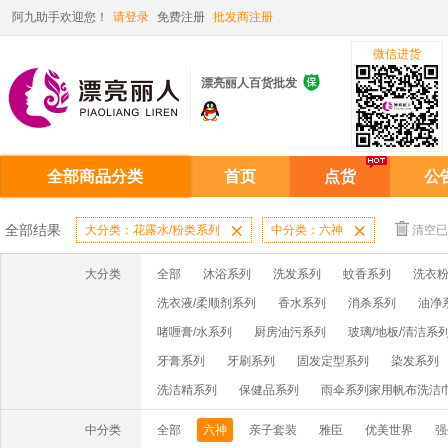
阿九助手欢迎您！
请登录
免费注册
批发商注册
微信进货

漂亮丽人百货批发
全部商品分类
首页
点货
公
全部结果
大分类：花露水/粉类系列

中分类：六神

清空已
大分类
全部
沐浴系列
洗发系列
蚊香系列
洗衣粉
洗衣液/柔顺剂系列
香水系列
消杀系列
油净
啫喱膏/水系列
厨房油污系列
玻璃/地板/清洁系
牙膏系列
牙刷系列
固发定型系列
染发系列
洗洁精系列
保健品系列
雨伞系列家用帆布洗洁
中分类
全部
六神
亲子套装
雅臣
优美世界
强