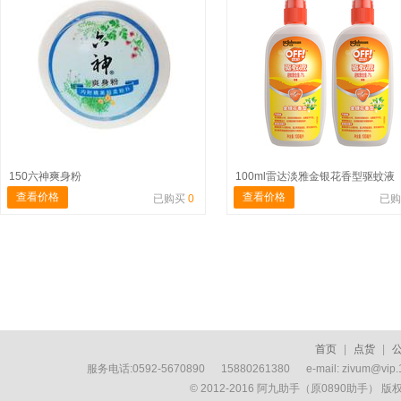
150六神爽身粉
100ml雷达淡雅金银花香型驱蚊液
查看价格
查看价格
已购买
0
已
首页
|
点货
|
服务电话:0592-5670890 15880261380 e-mail: zivum
© 2012-2016 阿九助手（原0890助手） 