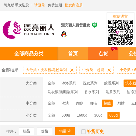
阿九助手欢迎您！
请登录
免费注册
批发商注册
微信进货

漂亮丽人百货批发
全部商品分类
首页
点货
公
全部结果
大分类：洗衣粉/皂粉系列

中分类：超能

小分类：6
大分类
全部
沐浴系列
洗发系列
蚊香系列
洗衣粉
洗衣液/柔顺剂系列
香水系列
消杀系列
油净
啫喱膏/水系列
厨房油污系列
玻璃/地板/清洁系
中分类
全部
汰渍
奥妙
白猫
超能
雕牌
立
牙膏系列
牙刷系列
固发定型系列
染发系列
小分类
全部
600g
1600g
360g
680g
洗洁精系列
保健品系列
雨伞系列家用帆布洗洁


新品
价格
销量
补货历史
排序：