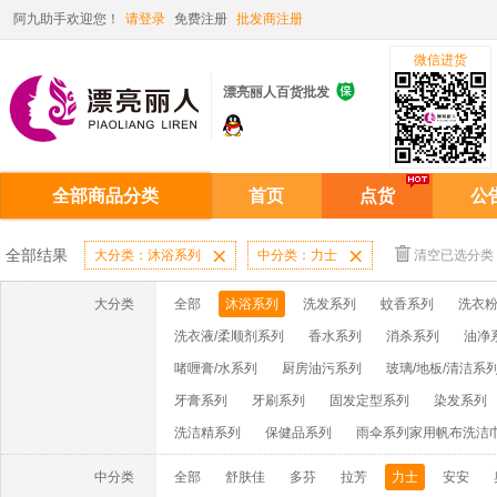
阿九助手欢迎您！
请登录
免费注册
批发商注册
微信进货

漂亮丽人百货批发
全部商品分类
首页
点货
公
全部结果
大分类：沐浴系列

中分类：力士

清空已选分类
大分类
全部
沐浴系列
洗发系列
蚊香系列
洗衣粉
洗衣液/柔顺剂系列
香水系列
消杀系列
油净
啫喱膏/水系列
厨房油污系列
玻璃/地板/清洁系
牙膏系列
牙刷系列
固发定型系列
染发系列
洗洁精系列
保健品系列
雨伞系列家用帆布洗洁
中分类
全部
舒肤佳
多芬
拉芳
力士
安安