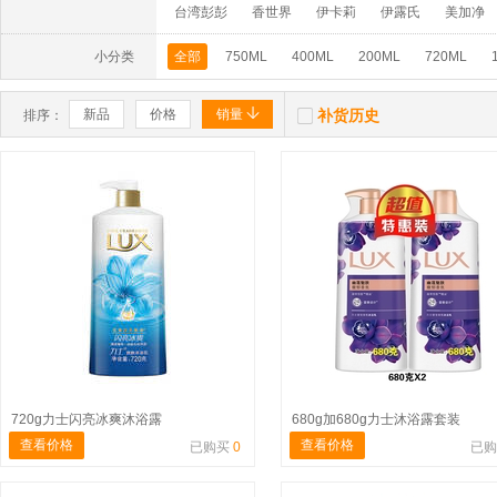
台湾彭彭
香世界
伊卡莉
伊露氏
美加净
小分类
全部
750ML
400ML
200ML
720ML


新品
价格
销量
补货历史
排序：
720g力士闪亮冰爽沐浴露
680g加680g力士沐浴露套装
查看价格
查看价格
已购买
0
已