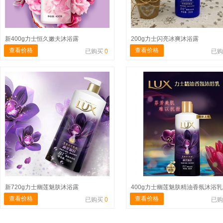
新400g力士恒久嫩夫沐浴露
200g力士闪亮冰爽沐浴露
查看价格
查看价格
已购买
0
已
新720g力士幽莲魅肤沐浴露
400g力士幽莲魅肤精油香氛沐浴乳
查看价格
查看价格
已购买
0
已