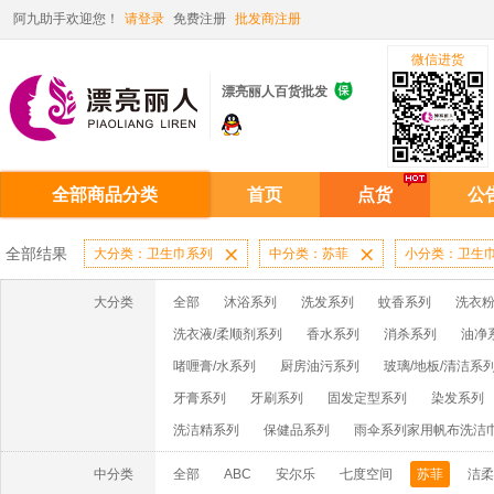
阿九助手欢迎您！
请登录
免费注册
批发商注册
微信进货

漂亮丽人百货批发
全部商品分类
首页
点货
公
全部结果
大分类：卫生巾系列

中分类：苏菲

小分类：卫生
大分类
全部
沐浴系列
洗发系列
蚊香系列
洗衣粉
洗衣液/柔顺剂系列
香水系列
消杀系列
油净
啫喱膏/水系列
厨房油污系列
玻璃/地板/清洁系
牙膏系列
牙刷系列
固发定型系列
染发系列
洗洁精系列
保健品系列
雨伞系列家用帆布洗洁
中分类
全部
ABC
安尔乐
七度空间
苏菲
洁柔