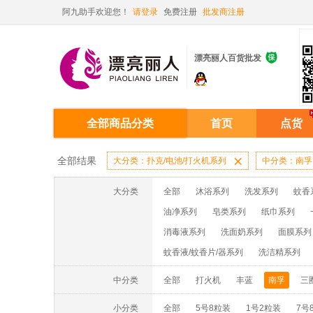
阿九助手欢迎您！
请登录
免费注册
批发商注册

漂亮丽人百货批发
全部商品分类
首页
点货
全部结果
大分类：扑克/电池/打火机系列

中分类：南孚
大分类
全部
沐浴系列
洗发系列
蚊香
油净系列
皂类系列
纸巾系列
消毒液系列
洗面奶系列
面膜系列
蚊香液/蚊香片/器系列
洗洁精系列
中分类
全部
打火机
丰蓝
南孚
三
小分类
全部
5号8粒装
1号2粒装
7号