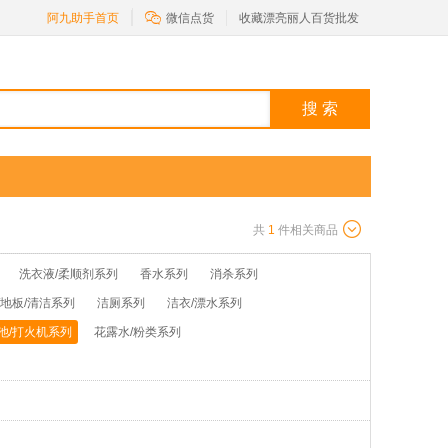

阿九助手首页
微信点货
收藏漂亮丽人百货批发
搜 索
共
1
件相关商品
洗衣液/柔顺剂系列
香水系列
消杀系列
/地板/清洁系列
洁厕系列
洁衣/漂水系列
池/打火机系列
花露水/粉类系列