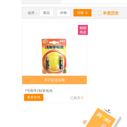


新品
价格
销量
补货历史
排序：
不计起送金额
7号南孚2粒装电池
查看价格
已购买
0