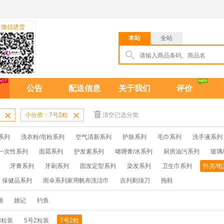
微信进货
本站
全站
公告
配送信息
关于我们
评价

小分类：7号2粒

清空已选分类
系列
洗衣粉/皂粉系列
空气清新系列
护肤系列
毛巾系列
洗手液系列
一次性系列
面霜系列
护发素系列
啫喱膏/水系列
厨房油污系列
玻璃
牙膏系列
牙刷系列
固发定型系列
染发系列
卫生巾系列
扑克/电
保健品系列
雨伞系列家用帆布洗洁巾
吉列剃须刀
拖鞋
圈
姚记
钓鱼
8粒装
5号2粒装
7号2粒