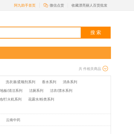

阿九助手首页
微信点货
收藏漂亮丽人百货批发
搜 索
共
件相关商品
洗衣液/柔顺剂系列
香水系列
消杀系列
/地板/清洁系列
洁厕系列
洁衣/漂水系列
池/打火机系列
花露水/粉类系列
云南中药