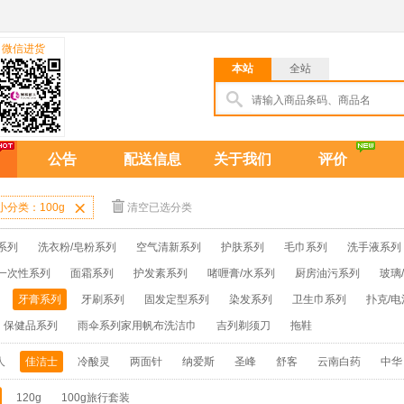
微信进货
本站
全站
公告
配送信息
关于我们
评价
小分类：100g

清空已选分类
系列
洗衣粉/皂粉系列
空气清新系列
护肤系列
毛巾系列
洗手液系列
一次性系列
面霜系列
护发素系列
啫喱膏/水系列
厨房油污系列
玻璃
牙膏系列
牙刷系列
固发定型系列
染发系列
卫生巾系列
扑克/电
保健品系列
雨伞系列家用帆布洗洁巾
吉列剃须刀
拖鞋
人
佳洁士
冷酸灵
两面针
纳爱斯
圣峰
舒客
云南白药
中华
120g
100g旅行套装