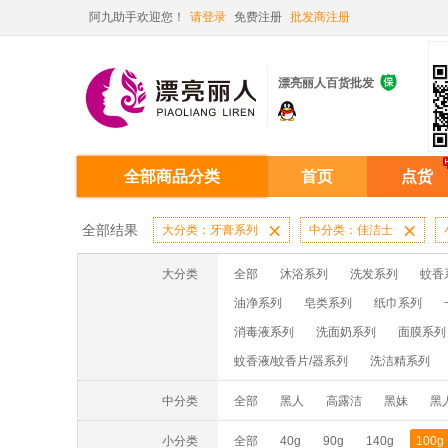
阿九助手欢迎您！
请登录
免费注册
批发商注册

漂亮丽人百货批发
全部商品分类
首页
点货
全部结果
大分类：牙膏系列

中分类：佳洁士

大分类
全部
沐浴系列
洗发系列
蚊香
油净系列
皂类系列
纸巾系列
消毒液系列
洗面奶系列
面膜系列
蚊香液/蚊香片/器系列
洗洁精系列
中分类
全部
黑人
高露洁
黑妹
黑
小分类
全部
40g
90g
140g
100g