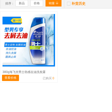


新品
价格
销量
补货历史
排序：
380g海飞丝男士劲感去油洗发露
查看价格
已购买
0