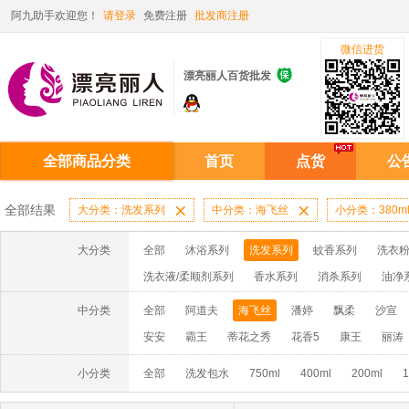
阿九助手欢迎您！
请登录
免费注册
批发商注册
微信进货

漂亮丽人百货批发
全部商品分类
首页
点货
公
全部结果
大分类：洗发系列

中分类：海飞丝

小分类：380m
大分类
全部
沐浴系列
洗发系列
蚊香系列
洗衣粉
洗衣液/柔顺剂系列
香水系列
消杀系列
油净
啫喱膏/水系列
厨房油污系列
玻璃/地板/清洁系
中分类
全部
阿道夫
海飞丝
潘婷
飘柔
沙宣
牙膏系列
牙刷系列
固发定型系列
染发系列
安安
霸王
蒂花之秀
花香5
康王
丽涛
洗洁精系列
保健品系列
雨伞系列家用帆布洗洁
小分类
全部
洗发包水
750ml
400ml
200ml
1