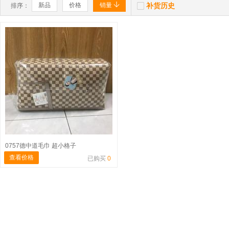


新品
价格
销量
补货历史
排序：
0757德中道毛巾 超小格子
查看价格
已购买
0