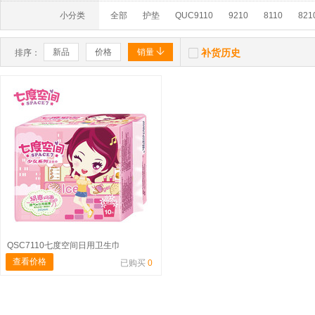
小分类
全部
护垫
QUC9110
9210
8110
821


新品
价格
销量
补货历史
排序：
QSC7110七度空间日用卫生巾
查看价格
已购买
0