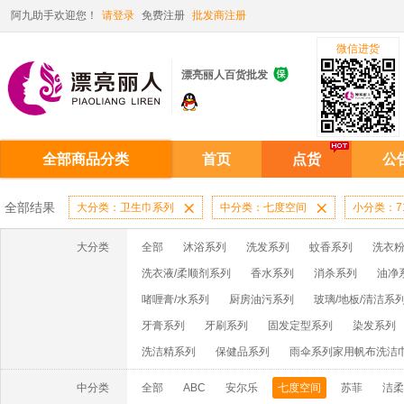
阿九助手欢迎您！
请登录
免费注册
批发商注册
微信进货

漂亮丽人百货批发
全部商品分类
首页
点货
公
全部结果
大分类：卫生巾系列

中分类：七度空间

小分类：71
大分类
全部
沐浴系列
洗发系列
蚊香系列
洗衣粉
洗衣液/柔顺剂系列
香水系列
消杀系列
油净
啫喱膏/水系列
厨房油污系列
玻璃/地板/清洁系
牙膏系列
牙刷系列
固发定型系列
染发系列
洗洁精系列
保健品系列
雨伞系列家用帆布洗洁
中分类
全部
ABC
安尔乐
七度空间
苏菲
洁柔