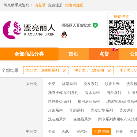
阿九助手欢迎您！
请登录
免费注册
批发商注册
微信进货

漂亮丽人百货批发
全部商品分类
首页
点货
公
全部结果
大分类：卫生巾系列

中分类：七度空间

小分类：68
大分类
全部
沐浴系列
洗发系列
蚊香系列
洗衣粉
洗衣液/柔顺剂系列
香水系列
消杀系列
油净
啫喱膏/水系列
厨房油污系列
玻璃/地板/清洁系
牙膏系列
牙刷系列
固发定型系列
染发系列
洗洁精系列
保健品系列
雨伞系列家用帆布洗洁
中分类
全部
ABC
安尔乐
七度空间
苏菲
洁柔