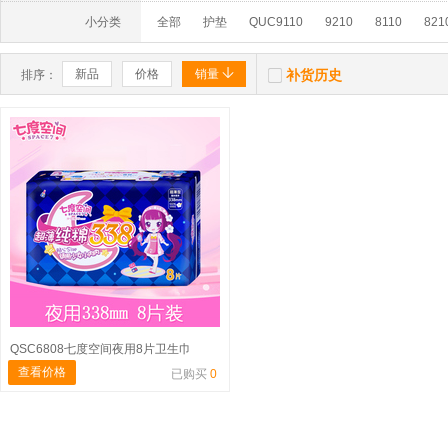
小分类
全部
护垫
QUC9110
9210
8110
821


新品
价格
销量
补货历史
排序：
QSC6808七度空间夜用8片卫生巾
查看价格
已购买
0