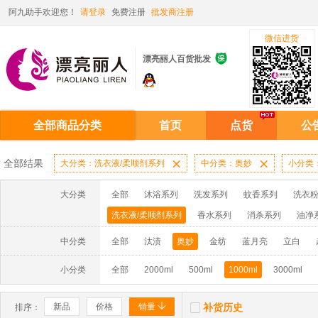
阿九助手欢迎您！
请登录
免费注册
批发商注册
微信进货

漂亮丽人百货批发
全部商品分类
首页
点货
公
全部结果
大分类：洗衣液/柔顺剂系列

中分类：奥妙

小分类：
大分类
全部
沐浴系列
洗发系列
蚊香系列
洗衣粉
洗衣液/柔顺剂系列
香水系列
消杀系列
油净
啫喱膏/水系列
厨房油污系列
玻璃/地板/清洁系
中分类
全部
汰渍
奥妙
金纺
蓝月亮
立白
牙膏系列
牙刷系列
固发定型系列
染发系列
小分类
全部
2000ml
500ml
1000ml
3000ml
洗洁精系列
保健品系列
雨伞系列家用帆布洗洁


新品
价格
销量
补货历史
排序：