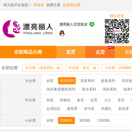
阿九助手欢迎您！
请登录
免费注册
批发商注册
微信进货

漂亮丽人百货批发
全部商品分类
首页
点货
公
全部结果
大分类：沐浴系列

中分类：美王

小分类：2008ML
大分类
全部
沐浴系列
洗发系列
蚊香系列
洗衣粉
洗衣液/柔顺剂系列
香水系列
消杀系列
油净
啫喱膏/水系列
厨房油污系列
玻璃/地板/清洁系
中分类
全部
舒肤佳
多芬
拉芳
力士
安安
牙膏系列
牙刷系列
固发定型系列
染发系列
台湾彭彭
香世界
伊卡莉
伊露氏
美加净
洗洁精系列
保健品系列
雨伞系列家用帆布洗洁
小分类
全部
2008ML
900ML
1300ML