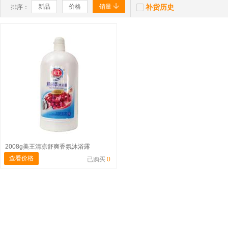


新品
价格
销量
补货历史
排序：
2008g美王清凉舒爽香氛沐浴露
查看价格
已购买
0