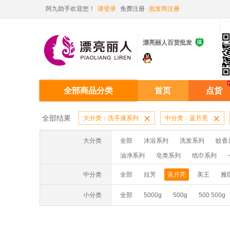
阿九助手欢迎您！
请登录
免费注册
批发商注册

漂亮丽人百货批发
全部商品分类
首页
点货
全部结果
大分类：洗手液系列

中分类：蓝月亮

大分类
全部
沐浴系列
洗发系列
蚊香
油净系列
皂类系列
纸巾系列
消毒液系列
洗面奶系列
面膜系列
中分类
全部
拉芳
蓝月亮
美王
雅
蚊香液/蚊香片/器系列
洗洁精系列
小分类
全部
5000g
500g
500 500g