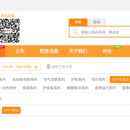
微信进货
本站
全站
公告
配送信息
关于我们
评价
小分类：500 500g

清空已选分类
系列
洗衣粉/皂粉系列
空气清新系列
护肤系列
毛巾系列
洗手液系列
一次性系列
面霜系列
护发素系列
啫喱膏/水系列
厨房油污系列
玻璃
牙膏系列
牙刷系列
固发定型系列
染发系列
卫生巾系列
扑克/电
臣
保健品系列
雨伞系列家用帆布洗洁巾
吉列剃须刀
拖鞋
500 500g