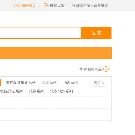

阿九助手首页
微信点货
收藏漂亮丽人百货批发
搜 索
共
件相关商品
洗衣液/柔顺剂系列
香水系列
消杀系列
更多
/地板/清洁系列
洁厕系列
洁衣/漂水系列
池/打火机系列
花露水/粉类系列