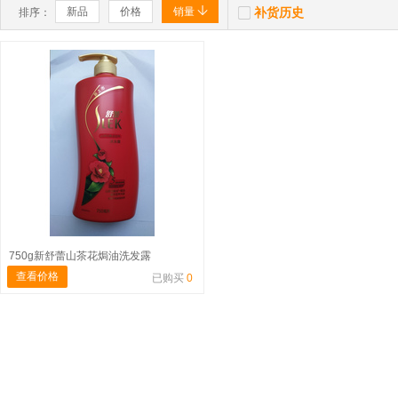


新品
价格
销量
补货历史
排序：
750g新舒蕾山茶花焗油洗发露
查看价格
已购买
0