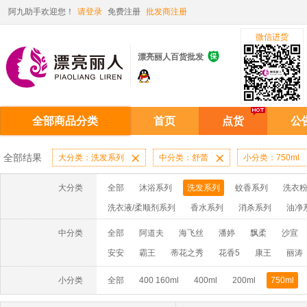
阿九助手欢迎您！
请登录
免费注册
批发商注册
微信进货

漂亮丽人百货批发
全部商品分类
首页
点货
公
全部结果
大分类：洗发系列

中分类：舒蕾

小分类：750ml
大分类
全部
沐浴系列
洗发系列
蚊香系列
洗衣粉
洗衣液/柔顺剂系列
香水系列
消杀系列
油净
啫喱膏/水系列
厨房油污系列
玻璃/地板/清洁系
中分类
全部
阿道夫
海飞丝
潘婷
飘柔
沙宣
牙膏系列
牙刷系列
固发定型系列
染发系列
安安
霸王
蒂花之秀
花香5
康王
丽涛
洗洁精系列
保健品系列
雨伞系列家用帆布洗洁
小分类
全部
400 160ml
400ml
200ml
750ml