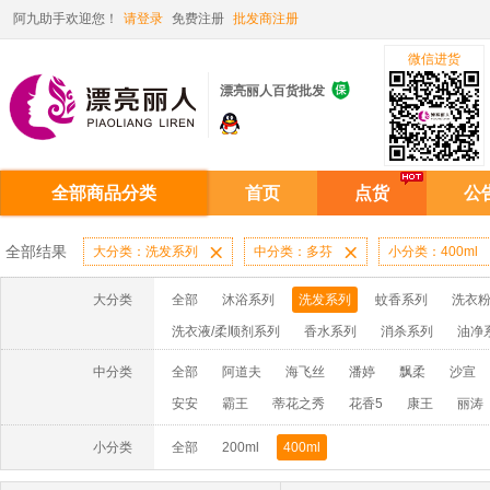
阿九助手欢迎您！
请登录
免费注册
批发商注册
微信进货

漂亮丽人百货批发
全部商品分类
首页
点货
公
全部结果
大分类：洗发系列

中分类：多芬

小分类：400ml
大分类
全部
沐浴系列
洗发系列
蚊香系列
洗衣粉
洗衣液/柔顺剂系列
香水系列
消杀系列
油净
啫喱膏/水系列
厨房油污系列
玻璃/地板/清洁系
中分类
全部
阿道夫
海飞丝
潘婷
飘柔
沙宣
牙膏系列
牙刷系列
固发定型系列
染发系列
安安
霸王
蒂花之秀
花香5
康王
丽涛
洗洁精系列
保健品系列
雨伞系列家用帆布洗洁
小分类
全部
200ml
400ml