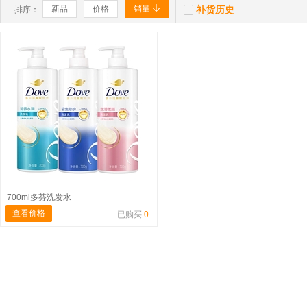


新品
价格
销量
补货历史
排序：
700ml多芬洗发水
查看价格
已购买
0