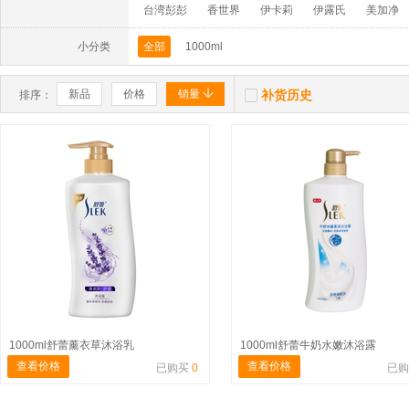
台湾彭彭
香世界
伊卡莉
伊露氏
美加净
小分类
全部
1000ml


新品
价格
销量
补货历史
排序：
1000ml舒蕾薰衣草沐浴乳
1000ml舒蕾牛奶水嫩沐浴露
查看价格
查看价格
已购买
0
已