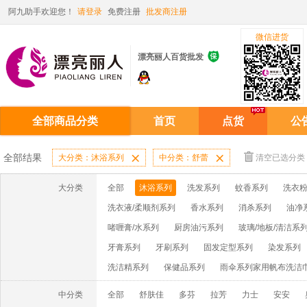
阿九助手欢迎您！
请登录
免费注册
批发商注册
微信进货

漂亮丽人百货批发
全部商品分类
首页
点货
公
全部结果
大分类：沐浴系列

中分类：舒蕾

清空已选分类
大分类
全部
沐浴系列
洗发系列
蚊香系列
洗衣粉
洗衣液/柔顺剂系列
香水系列
消杀系列
油净
啫喱膏/水系列
厨房油污系列
玻璃/地板/清洁系
牙膏系列
牙刷系列
固发定型系列
染发系列
洗洁精系列
保健品系列
雨伞系列家用帆布洗洁
中分类
全部
舒肤佳
多芬
拉芳
力士
安安