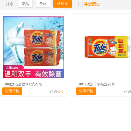


新品
价格
销量
补货历史
排序：
188g汰渍全效360洗衣皂
188*2汰渍二块装洗衣皂
查看价格
查看价格
已购买
0
已