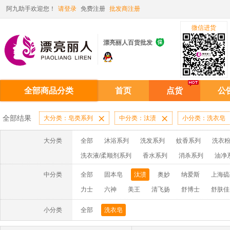
阿九助手欢迎您！
请登录
免费注册
批发商注册
微信进货

漂亮丽人百货批发
全部商品分类
首页
点货
公
全部结果
大分类：皂类系列

中分类：汰渍

小分类：洗衣皂
大分类
全部
沐浴系列
洗发系列
蚊香系列
洗衣粉
洗衣液/柔顺剂系列
香水系列
消杀系列
油净
啫喱膏/水系列
厨房油污系列
玻璃/地板/清洁系
中分类
全部
固本皂
汰渍
奥妙
纳爱斯
上海硫
牙膏系列
牙刷系列
固发定型系列
染发系列
力士
六神
美王
清飞扬
舒博士
舒肤佳
洗洁精系列
保健品系列
雨伞系列家用帆布洗洁
小分类
全部
洗衣皂