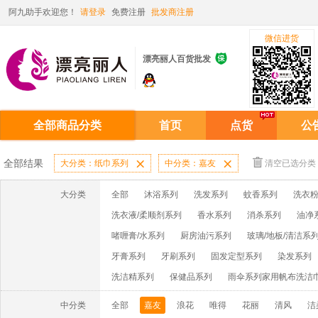
阿九助手欢迎您！
请登录
免费注册
批发商注册
微信进货

漂亮丽人百货批发
全部商品分类
首页
点货
公
全部结果
大分类：纸巾系列

中分类：嘉友

清空已选分类
大分类
全部
沐浴系列
洗发系列
蚊香系列
洗衣粉
洗衣液/柔顺剂系列
香水系列
消杀系列
油净
啫喱膏/水系列
厨房油污系列
玻璃/地板/清洁系
牙膏系列
牙刷系列
固发定型系列
染发系列
洗洁精系列
保健品系列
雨伞系列家用帆布洗洁
中分类
全部
嘉友
浪花
唯得
花丽
清风
洁