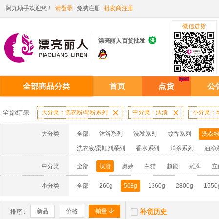
阿九助手欢迎您！
请登录
免费注册
批发商注册
微信进货

漂亮丽人百货批发
全部商品分类
首页
点货
公
全部结果
大分类：洗衣粉/皂粉系列

中分类：汰渍

小分类：5
大分类
全部
沐浴系列
洗发系列
蚊香系列
洗衣粉
洗衣液/柔顺剂系列
香水系列
消杀系列
油净
啫喱膏/水系列
厨房油污系列
玻璃/地板/清洁系
中分类
全部
汰渍
奥妙
白猫
超能
雕牌
立
牙膏系列
牙刷系列
固发定型系列
染发系列
小分类
全部
260g
508g
1360g
2800g
1550
洗洁精系列
保健品系列
雨伞系列家用帆布洗洁


新品
价格
销量
补货历史
排序：