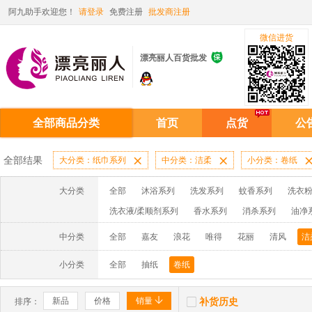
阿九助手欢迎您！
请登录
免费注册
批发商注册
微信进货

漂亮丽人百货批发
全部商品分类
首页
点货
公
全部结果
大分类：纸巾系列

中分类：洁柔

小分类：卷纸
大分类
全部
沐浴系列
洗发系列
蚊香系列
洗衣粉
洗衣液/柔顺剂系列
香水系列
消杀系列
油净
啫喱膏/水系列
厨房油污系列
玻璃/地板/清洁系
中分类
全部
嘉友
浪花
唯得
花丽
清风
洁
牙膏系列
牙刷系列
固发定型系列
染发系列
小分类
全部
抽纸
卷纸
洗洁精系列
保健品系列
雨伞系列家用帆布洗洁


新品
价格
销量
补货历史
排序：