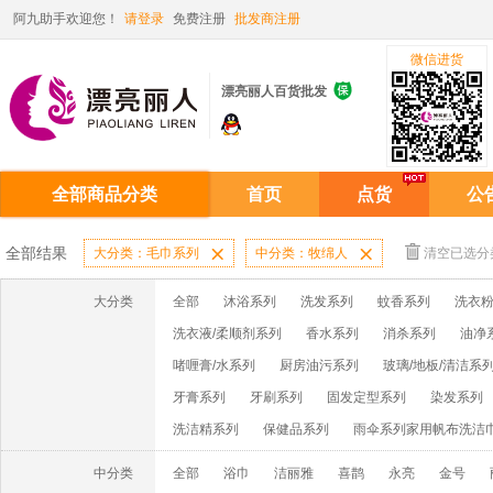
阿九助手欢迎您！
请登录
免费注册
批发商注册
微信进货

漂亮丽人百货批发
全部商品分类
首页
点货
公
全部结果
大分类：毛巾系列

中分类：牧绵人

清空已选分
大分类
全部
沐浴系列
洗发系列
蚊香系列
洗衣粉
洗衣液/柔顺剂系列
香水系列
消杀系列
油净
啫喱膏/水系列
厨房油污系列
玻璃/地板/清洁系
牙膏系列
牙刷系列
固发定型系列
染发系列
洗洁精系列
保健品系列
雨伞系列家用帆布洗洁
中分类
全部
浴巾
洁丽雅
喜鹊
永亮
金号