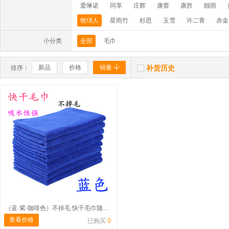
爱琳诺
同享
庄辉
康蕾
康胜
靓雨
牧绵人
星雨竹
杉思
玉雪
许二青
赤金
小分类
全部
毛巾


新品
价格
销量
补货历史
排序：
（蓝·紫·咖啡色）不掉毛 快干毛巾随机搭配
查看价格
已购买
0