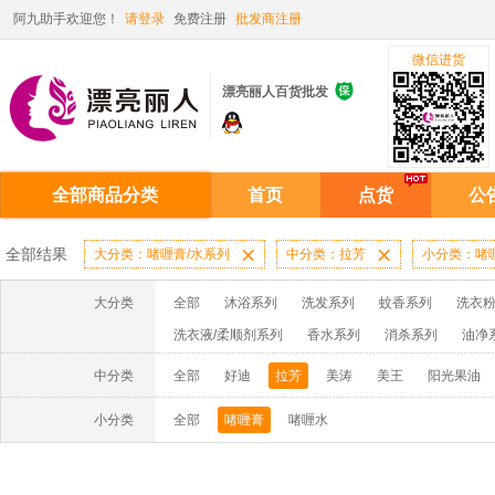
阿九助手欢迎您！
请登录
免费注册
批发商注册
微信进货

漂亮丽人百货批发
全部商品分类
首页
点货
公
全部结果
大分类：啫喱膏/水系列

中分类：拉芳

小分类：啫
大分类
全部
沐浴系列
洗发系列
蚊香系列
洗衣粉
洗衣液/柔顺剂系列
香水系列
消杀系列
油净
啫喱膏/水系列
厨房油污系列
玻璃/地板/清洁系
中分类
全部
好迪
拉芳
美涛
美王
阳光果油
牙膏系列
牙刷系列
固发定型系列
染发系列
小分类
全部
啫喱膏
啫喱水
洗洁精系列
保健品系列
雨伞系列家用帆布洗洁