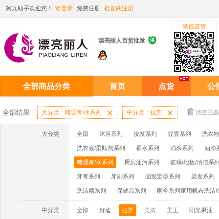
阿九助手欢迎您！
请登录
免费注册
批发商注册
微信进货

漂亮丽人百货批发
全部商品分类
首页
点货
公
全部结果
大分类：啫喱膏/水系列

中分类：拉芳

清空已选
大分类
全部
沐浴系列
洗发系列
蚊香系列
洗衣粉
洗衣液/柔顺剂系列
香水系列
消杀系列
油净
啫喱膏/水系列
厨房油污系列
玻璃/地板/清洁系
牙膏系列
牙刷系列
固发定型系列
染发系列
洗洁精系列
保健品系列
雨伞系列家用帆布洗洁
中分类
全部
好迪
拉芳
美涛
美王
阳光果油