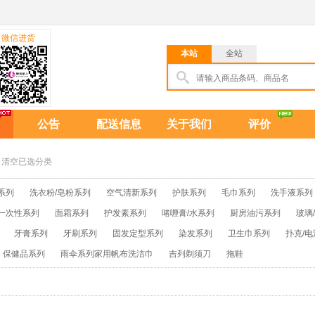
微信进货
本站
全站
公告
配送信息
关于我们
评价
清空已选分类
系列
洗衣粉/皂粉系列
空气清新系列
护肤系列
毛巾系列
洗手液系列
一次性系列
面霜系列
护发素系列
啫喱膏/水系列
厨房油污系列
玻璃
牙膏系列
牙刷系列
固发定型系列
染发系列
卫生巾系列
扑克/电
保健品系列
雨伞系列家用帆布洗洁巾
吉列剃须刀
拖鞋