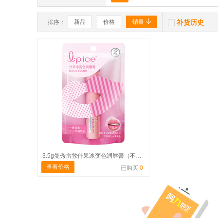


新品
价格
销量
补货历史
排序：
3.5g曼秀雷敦什果冰变色润唇膏（不退货）
查看价格
已购买
0