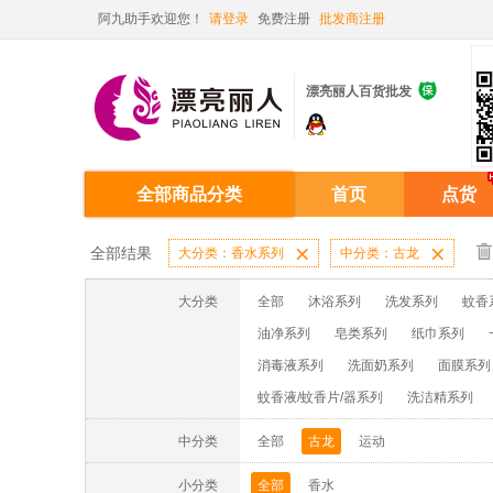
阿九助手欢迎您！
请登录
免费注册
批发商注册

漂亮丽人百货批发
全部商品分类
首页
点货
全部结果
大分类：香水系列

中分类：古龙

大分类
全部
沐浴系列
洗发系列
蚊香
油净系列
皂类系列
纸巾系列
消毒液系列
洗面奶系列
面膜系列
蚊香液/蚊香片/器系列
洗洁精系列
中分类
全部
古龙
运动
小分类
全部
香水