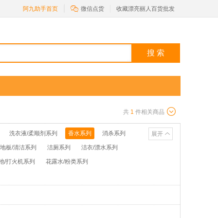

阿九助手首页
微信点货
收藏漂亮丽人百货批发
搜 索
共
1
件相关商品
洗衣液/柔顺剂系列
香水系列
消杀系列
展开
/地板/清洁系列
洁厕系列
洁衣/漂水系列
池/打火机系列
花露水/粉类系列