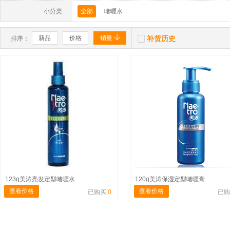
小分类
全部
啫喱水


新品
价格
销量
补货历史
排序：
123g美涛亮发定型啫喱水
120g美涛保湿定型啫喱膏
查看价格
查看价格
已购买
0
已