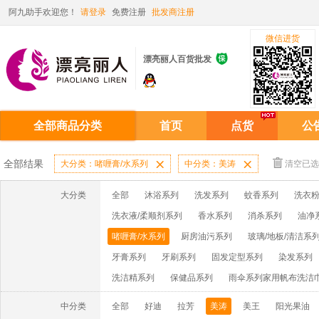
阿九助手欢迎您！
请登录
免费注册
批发商注册
微信进货

漂亮丽人百货批发
全部商品分类
首页
点货
公
全部结果
大分类：啫喱膏/水系列

中分类：美涛

清空已选
大分类
全部
沐浴系列
洗发系列
蚊香系列
洗衣粉
洗衣液/柔顺剂系列
香水系列
消杀系列
油净
啫喱膏/水系列
厨房油污系列
玻璃/地板/清洁系
牙膏系列
牙刷系列
固发定型系列
染发系列
洗洁精系列
保健品系列
雨伞系列家用帆布洗洁
中分类
全部
好迪
拉芳
美涛
美王
阳光果油