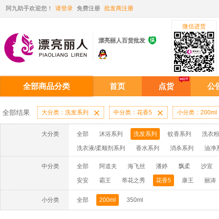
阿九助手欢迎您！
请登录
免费注册
批发商注册
微信进货

漂亮丽人百货批发
全部商品分类
首页
点货
公
全部结果
大分类：洗发系列

中分类：花香5

小分类：200ml
大分类
全部
沐浴系列
洗发系列
蚊香系列
洗衣粉
洗衣液/柔顺剂系列
香水系列
消杀系列
油净
啫喱膏/水系列
厨房油污系列
玻璃/地板/清洁系
中分类
全部
阿道夫
海飞丝
潘婷
飘柔
沙宣
牙膏系列
牙刷系列
固发定型系列
染发系列
安安
霸王
蒂花之秀
花香5
康王
丽涛
洗洁精系列
保健品系列
雨伞系列家用帆布洗洁
小分类
全部
200ml
350ml