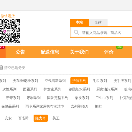
微信进货
本站
全站
公告
配送信息
关于我们
评价
清空已选分类
系列
洗衣粉/皂粉系列
空气清新系列
护肤系列
毛巾系列
洗手液系列
一次性系列
面霜系列
护发素系列
啫喱膏/水系列
厨房油污系列
玻璃
牙膏系列
牙刷系列
固发定型系列
染发系列
卫生巾系列
扑克/电
保健品系列
雨伞系列家用帆布洗洁巾
吉列剃须刀
拖鞋
安安
百雀羚
隆力奇
美王