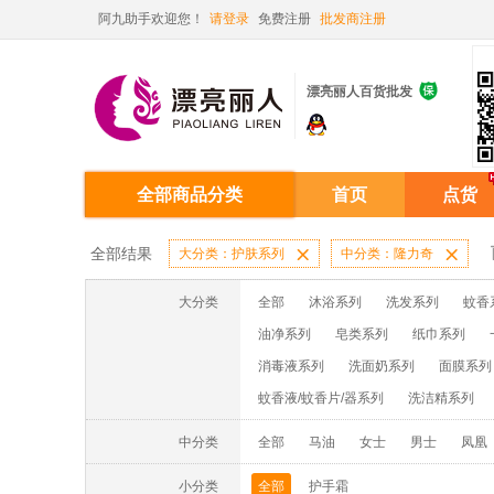
阿九助手欢迎您！
请登录
免费注册
批发商注册

漂亮丽人百货批发
全部商品分类
首页
点货
全部结果
大分类：护肤系列

中分类：隆力奇

大分类
全部
沐浴系列
洗发系列
蚊香
油净系列
皂类系列
纸巾系列
消毒液系列
洗面奶系列
面膜系列
蚊香液/蚊香片/器系列
洗洁精系列
中分类
全部
马油
女士
男士
凤凰
小分类
全部
护手霜