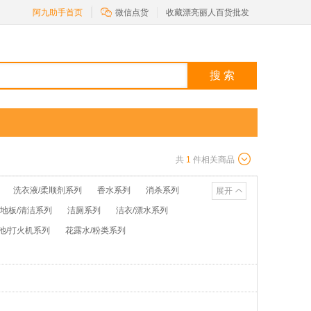

阿九助手首页
微信点货
收藏漂亮丽人百货批发
搜 索
共
1
件相关商品
洗衣液/柔顺剂系列
香水系列
消杀系列
展开
/地板/清洁系列
洁厕系列
洁衣/漂水系列
池/打火机系列
花露水/粉类系列