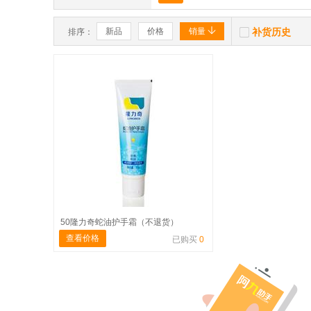


新品
价格
销量
补货历史
排序：
50隆力奇蛇油护手霜（不退货）
查看价格
已购买
0