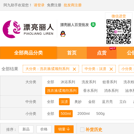
阿九助手欢迎您！
请登录
免费注册
批发商注册
微信进货

漂亮丽人百货批发
全部商品分类
首页
点货
公
全部结果
大分类：洗衣液/柔顺剂系列

中分类：汰渍

小分类：
大分类
全部
沐浴系列
洗发系列
蚊香系列
洗衣粉
洗衣液/柔顺剂系列
香水系列
消杀系列
油净
啫喱膏/水系列
厨房油污系列
玻璃/地板/清洁系
中分类
全部
汰渍
奥妙
金纺
蓝月亮
立白
牙膏系列
牙刷系列
固发定型系列
染发系列
小分类
全部
500ml
2000ml
500g
洗洁精系列
保健品系列
雨伞系列家用帆布洗洁


新品
价格
销量
补货历史
排序：