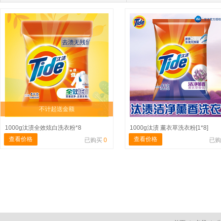
不计起送金额
1000g汰渍全效炫白洗衣粉*8
1000g汰渍 薰衣草洗衣粉[1*8]
查看价格
查看价格
已购买
0
已