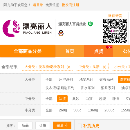
阿九助手欢迎您！
请登录
免费注册
批发商注册
微信进货

漂亮丽人百货批发
全部商品分类
首页
点货
公
全部结果
大分类：洗衣粉/皂粉系列

中分类：汰渍

小分类：1
大分类
全部
沐浴系列
洗发系列
蚊香系列
洗衣粉
洗衣液/柔顺剂系列
香水系列
消杀系列
油净
啫喱膏/水系列
厨房油污系列
玻璃/地板/清洁系
中分类
全部
汰渍
奥妙
白猫
超能
雕牌
立
牙膏系列
牙刷系列
固发定型系列
染发系列
小分类
全部
260g
508g
1360g
2800g
1550
洗洁精系列
保健品系列
雨伞系列家用帆布洗洁


新品
价格
销量
补货历史
排序：