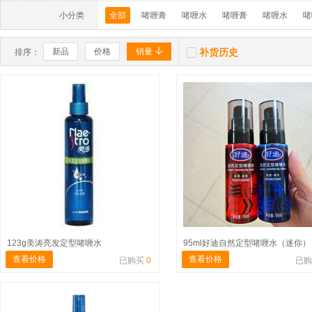
小分类
全部
啫喱膏
啫喱水
啫喱膏
啫喱水
啫


新品
价格
销量
补货历史
排序：
123g美涛亮发定型啫喱水
95ml好迪自然定型啫喱水（迷你）
查看价格
查看价格
已购买
0
已