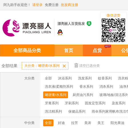
阿九助手欢迎您！
请登录
免费注册
批发商注册
微信进货

漂亮丽人百货批发
全部商品分类
首页
点货
公
全部结果
大分类：啫喱膏/水系列

清空已选分类
大分类
全部
沐浴系列
洗发系列
蚊香系列
洗衣粉
洗衣液/柔顺剂系列
香水系列
消杀系列
油净
啫喱膏/水系列
厨房油污系列
玻璃/地板/清洁系
牙膏系列
牙刷系列
固发定型系列
染发系列
洗洁精系列
保健品系列
雨伞系列家用帆布洗洁
中分类
全部
好迪
拉芳
美涛
美王
阳光果油