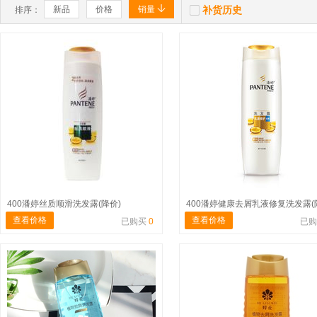


新品
价格
销量
补货历史
排序：
400潘婷丝质顺滑洗发露(降价)
400潘婷健康去屑乳液修复洗发露(
查看价格
查看价格
已购买
0
已