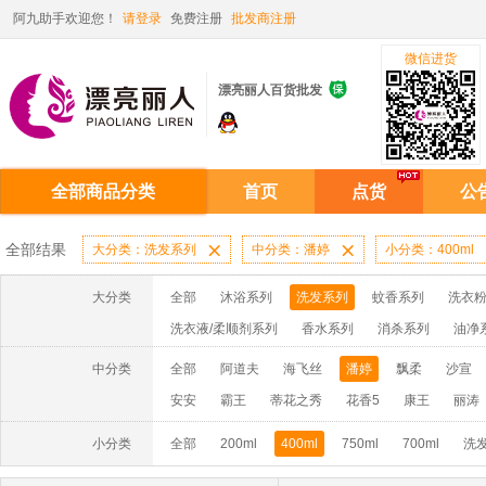
阿九助手欢迎您！
请登录
免费注册
批发商注册
微信进货

漂亮丽人百货批发
全部商品分类
首页
点货
公
全部结果
大分类：洗发系列

中分类：潘婷

小分类：400ml
大分类
全部
沐浴系列
洗发系列
蚊香系列
洗衣粉
洗衣液/柔顺剂系列
香水系列
消杀系列
油净
啫喱膏/水系列
厨房油污系列
玻璃/地板/清洁系
中分类
全部
阿道夫
海飞丝
潘婷
飘柔
沙宣
牙膏系列
牙刷系列
固发定型系列
染发系列
安安
霸王
蒂花之秀
花香5
康王
丽涛
洗洁精系列
保健品系列
雨伞系列家用帆布洗洁
小分类
全部
200ml
400ml
750ml
700ml
洗