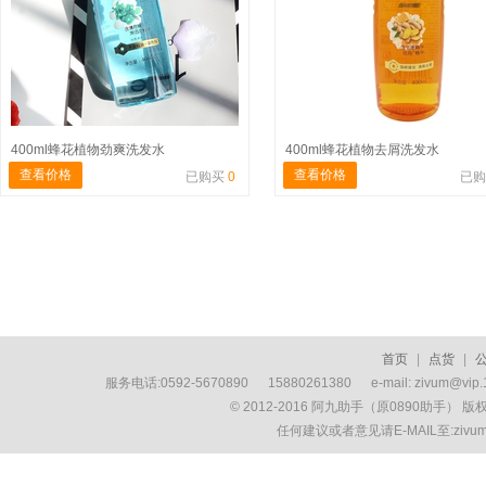
400ml蜂花植物劲爽洗发水
400ml蜂花植物去屑洗发水
查看价格
查看价格
已购买
0
已
首页
|
点货
|
服务电话:0592-5670890 15880261380 e-mail: zivum
© 2012-2016 阿九助手（原0890助手） 
任何建议或者意见请E-MAIL至:ziv