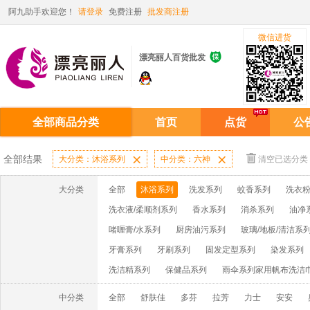
阿九助手欢迎您！
请登录
免费注册
批发商注册
微信进货

漂亮丽人百货批发
全部商品分类
首页
点货
公
全部结果
大分类：沐浴系列

中分类：六神

清空已选分类
大分类
全部
沐浴系列
洗发系列
蚊香系列
洗衣粉
洗衣液/柔顺剂系列
香水系列
消杀系列
油净
啫喱膏/水系列
厨房油污系列
玻璃/地板/清洁系
牙膏系列
牙刷系列
固发定型系列
染发系列
洗洁精系列
保健品系列
雨伞系列家用帆布洗洁
中分类
全部
舒肤佳
多芬
拉芳
力士
安安