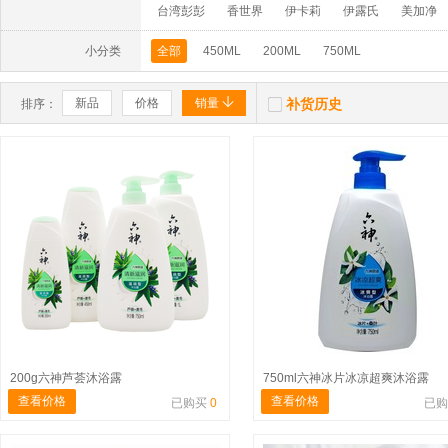
台湾彭彭
香世界
伊卡莉
伊露氏
美加净
小分类
全部
450ML
200ML
750ML


新品
价格
销量
补货历史
排序：
200g六神芦荟沐浴露
750ml六神冰片冰凉超爽沐浴露
查看价格
查看价格
已购买
0
已