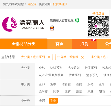
阿九助手欢迎您！
请登录
免费注册
批发商注册
微信进货

漂亮丽人百货批发
全部商品分类
首页
点货
公
全部结果
大分类：毛巾系列

中分类：丝润雅

小分类：毛巾
大分类
全部
沐浴系列
洗发系列
蚊香系列
洗衣粉
洗衣液/柔顺剂系列
香水系列
消杀系列
油净
啫喱膏/水系列
厨房油污系列
玻璃/地板/清洁系
中分类
全部
浴巾
洁丽雅
喜鹊
永亮
金号
牙膏系列
牙刷系列
固发定型系列
染发系列
爱琳诺
同享
庄辉
康蕾
康胜
靓雨
洗洁精系列
保健品系列
雨伞系列家用帆布洗洁
牧绵人
星雨竹
杉思
玉雪
许二青
赤金
小分类
全部
毛巾