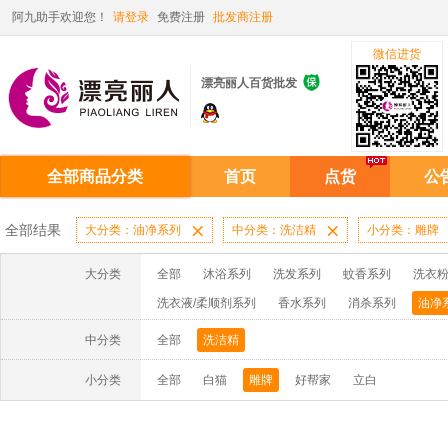
阿九助手欢迎您！
请登录
免费注册
批发商注册
微信进货

漂亮丽人百货批发
全部商品分类
首页
点货
公
全部结果
大分类：油净系列

中分类：洗洁精

小分类：雕牌
大分类
全部
沐浴系列
洗发系列
蚊香系列
洗衣粉
洗衣液/柔顺剂系列
香水系列
消杀系列
油净
啫喱膏/水系列
厨房油污系列
玻璃/地板/清洁系
中分类
全部
洗洁精
牙膏系列
牙刷系列
固发定型系列
染发系列
小分类
全部
白猫
雕牌
好帮家
立白
洗洁精系列
保健品系列
雨伞系列家用帆布洗洁