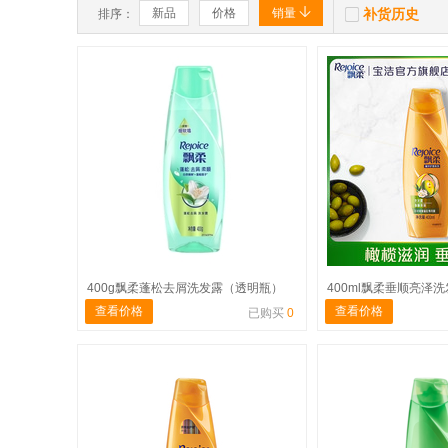


新品
价格
销量
补货历史
排序：
400g飘柔蓬松去屑洗发露（透明瓶）
400ml飘柔垂顺亮泽
查看价格
查看价格
已购买
0