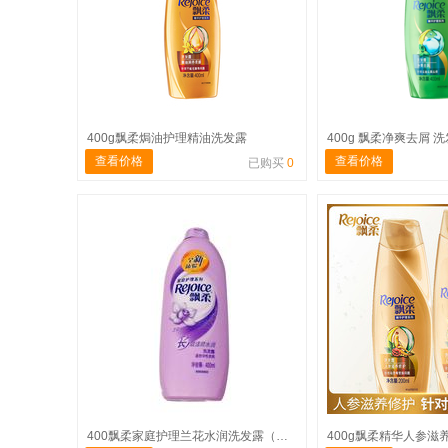
400g飘柔焗油护理精油洗发露
400g 飘柔净爽去屑 
查看价格
查看价格
已购买
0
400飘柔家庭护理兰花水润洗发露（紫色）
400g飘柔精华人参滋