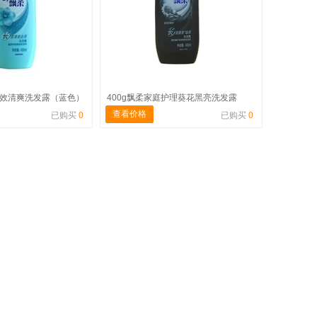
长效清爽洗发露（蓝色）
400g飘柔家庭护理葵花黑亮洗发露
查看价格
已购买
0
已购买
0