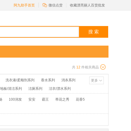

阿九助手首页
微信点货
收藏漂亮丽人百货批发
搜 索
共
12
件相关商品
洗衣液/柔顺剂系列
香水系列
消杀系列
更多
/地板/清洁系列
洁厕系列
洁衣/漂水系列
池/打火机系列
花露水/粉类系列
扬
100润发
安安
霸王
蒂花之秀
花香5