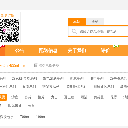
微信进货
本站
全站
公告
配送信息
关于我们
评价
分类：400ml

清空已选分类
系列
洗衣粉/皂粉系列
空气清新系列
护肤系列
毛巾系列
洗手液系列
一次性系列
面霜系列
护发素系列
啫喱膏/水系列
厨房油污系列
玻璃
牙膏系列
牙刷系列
固发定型系列
染发系列
卫生巾系列
扑克/电
飘柔
沙宣
多芬
拉芳
力士
夏士莲
雨洁
奥芙曼
花香
清
保健品系列
雨伞系列家用帆布洗洁巾
吉列剃须刀
拖鞋
蕾
阳光果油
蓝吕
洗发包水
700ml
190ml