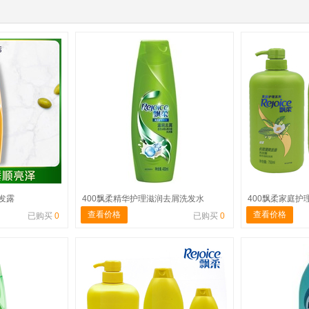
洗发露
400飘柔精华护理滋润去屑洗发水
400飘柔家庭护
查看价格
查看价格
已购买
0
已购买
0