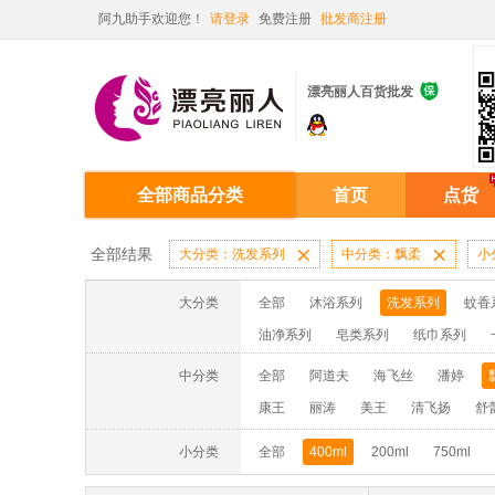
阿九助手欢迎您！
请登录
免费注册
批发商注册

漂亮丽人百货批发
全部商品分类
首页
点货
全部结果
大分类：洗发系列

中分类：飘柔

小
大分类
全部
沐浴系列
洗发系列
蚊香
油净系列
皂类系列
纸巾系列
消毒液系列
洗面奶系列
面膜系列
中分类
全部
阿道夫
海飞丝
潘婷
蚊香液/蚊香片/器系列
洗洁精系列
康王
丽涛
美王
清飞扬
舒
小分类
全部
400ml
200ml
750ml