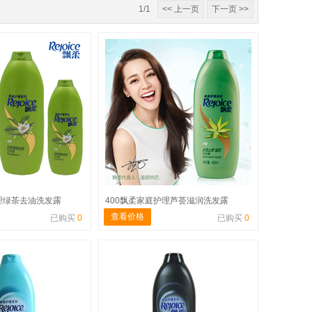
1/1
<< 上一页
下一页 >>
理绿茶去油洗发露
400飘柔家庭护理芦荟滋润洗发露
查看价格
已购买
0
已购买
0