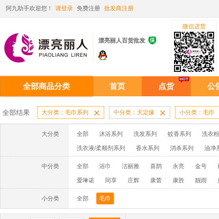
阿九助手欢迎您！
请登录
免费注册
批发商注册
微信进货

漂亮丽人百货批发
全部商品分类
首页
点货
公
全部结果
大分类：毛巾系列

中分类：天定缘

小分类：毛巾
大分类
全部
沐浴系列
洗发系列
蚊香系列
洗衣粉
洗衣液/柔顺剂系列
香水系列
消杀系列
油净
啫喱膏/水系列
厨房油污系列
玻璃/地板/清洁系
中分类
全部
浴巾
洁丽雅
喜鹊
永亮
金号
牙膏系列
牙刷系列
固发定型系列
染发系列
爱琳诺
同享
庄辉
康蕾
康胜
靓雨
洗洁精系列
保健品系列
雨伞系列家用帆布洗洁
牧绵人
星雨竹
杉思
玉雪
许二青
赤金
小分类
全部
毛巾