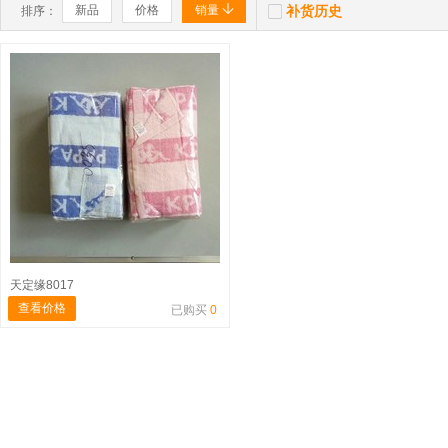


新品
价格
销量
补货历史
排序：
天定缘8017
查看价格
已购买
0