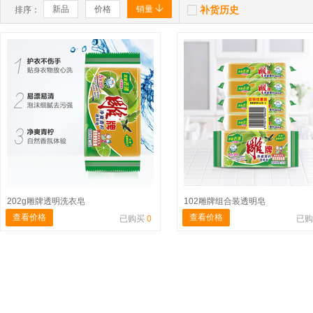


新品
价格
销量
补货历史
排序：
202g雕牌透明洗衣皂
102雕牌组合装透明皂
查看价格
查看价格
已购买
0
已