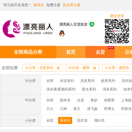
阿九助手欢迎您！
请登录
免费注册
批发商注册
微信进货

漂亮丽人百货批发
全部商品分类
首页
点货
公
全部结果
大分类：皂类系列

中分类：雕牌

小分类：透明皂
大分类
全部
沐浴系列
洗发系列
蚊香系列
洗衣粉
洗衣液/柔顺剂系列
香水系列
消杀系列
油净
啫喱膏/水系列
厨房油污系列
玻璃/地板/清洁系
中分类
全部
固本皂
汰渍
奥妙
纳爱斯
上海硫
牙膏系列
牙刷系列
固发定型系列
染发系列
力士
六神
美王
清飞扬
舒博士
舒肤佳
洗洁精系列
保健品系列
雨伞系列家用帆布洗洁
小分类
全部
透明皂
洗衣皂
增白皂