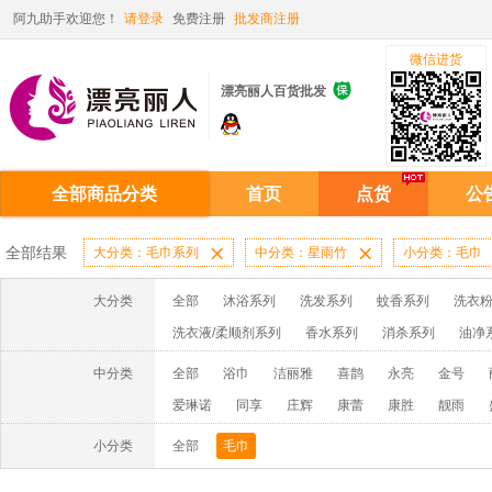
阿九助手欢迎您！
请登录
免费注册
批发商注册
微信进货

漂亮丽人百货批发
全部商品分类
首页
点货
公
全部结果
大分类：毛巾系列

中分类：星雨竹

小分类：毛巾
大分类
全部
沐浴系列
洗发系列
蚊香系列
洗衣粉
洗衣液/柔顺剂系列
香水系列
消杀系列
油净
啫喱膏/水系列
厨房油污系列
玻璃/地板/清洁系
中分类
全部
浴巾
洁丽雅
喜鹊
永亮
金号
牙膏系列
牙刷系列
固发定型系列
染发系列
爱琳诺
同享
庄辉
康蕾
康胜
靓雨
洗洁精系列
保健品系列
雨伞系列家用帆布洗洁
牧绵人
星雨竹
杉思
玉雪
许二青
赤金
小分类
全部
毛巾