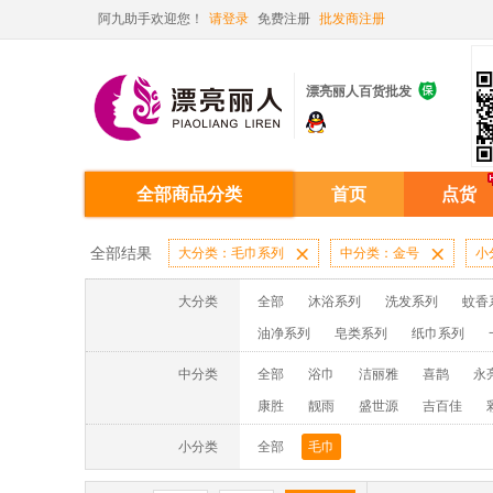
阿九助手欢迎您！
请登录
免费注册
批发商注册

漂亮丽人百货批发
全部商品分类
首页
点货
全部结果
大分类：毛巾系列

中分类：金号

小
大分类
全部
沐浴系列
洗发系列
蚊香
油净系列
皂类系列
纸巾系列
消毒液系列
洗面奶系列
面膜系列
中分类
全部
浴巾
洁丽雅
喜鹊
永
蚊香液/蚊香片/器系列
洗洁精系列
康胜
靓雨
盛世源
吉百佳
德中道
小分类
全部
毛巾