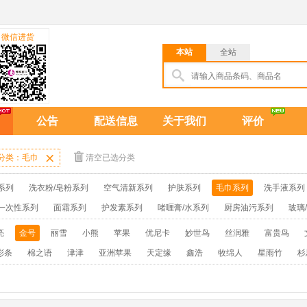
微信进货
本站
全站
公告
配送信息
关于我们
评价
分类：毛巾

清空已选分类
系列
洗衣粉/皂粉系列
空气清新系列
护肤系列
毛巾系列
洗手液系列
一次性系列
面霜系列
护发素系列
啫喱膏/水系列
厨房油污系列
玻璃
牙膏系列
牙刷系列
固发定型系列
染发系列
卫生巾系列
扑克/电
亮
金号
丽雪
小熊
苹果
优尼卡
妙世鸟
丝润雅
富贵鸟
保健品系列
雨伞系列家用帆布洗洁巾
吉列剃须刀
拖鞋
彩条
棉之语
津津
亚洲苹果
天定缘
鑫浩
牧绵人
星雨竹
杉