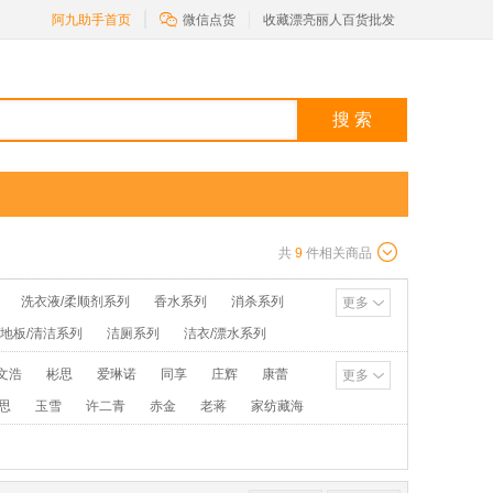

阿九助手首页
微信点货
收藏漂亮丽人百货批发
搜 索
共
9
件相关商品
洗衣液/柔顺剂系列
香水系列
消杀系列
更多
/地板/清洁系列
洁厕系列
洁衣/漂水系列
池/打火机系列
花露水/粉类系列
文浩
彬思
爱琳诺
同享
庄辉
康蕾
更多
思
玉雪
许二青
赤金
老蒋
家纺藏海