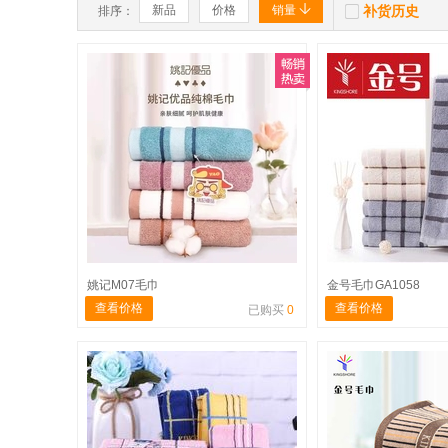


新品
价格
销量
补货历史
排序：
姚记M07毛巾
金号毛巾GA1058
查看价格
查看价格
已购买
0