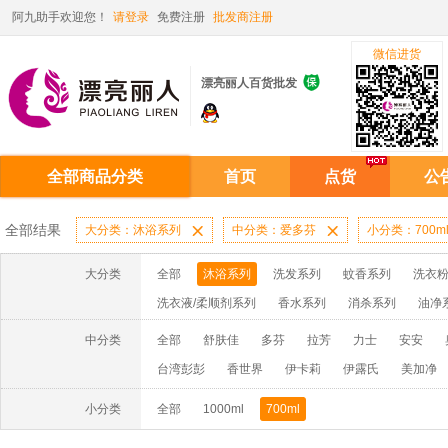
阿九助手欢迎您！
请登录
免费注册
批发商注册
微信进货

漂亮丽人百货批发
全部商品分类
首页
点货
公
全部结果
大分类：沐浴系列

中分类：爱多芬

小分类：700m
大分类
全部
沐浴系列
洗发系列
蚊香系列
洗衣粉
洗衣液/柔顺剂系列
香水系列
消杀系列
油净
啫喱膏/水系列
厨房油污系列
玻璃/地板/清洁系
中分类
全部
舒肤佳
多芬
拉芳
力士
安安
牙膏系列
牙刷系列
固发定型系列
染发系列
台湾彭彭
香世界
伊卡莉
伊露氏
美加净
洗洁精系列
保健品系列
雨伞系列家用帆布洗洁
小分类
全部
1000ml
700ml