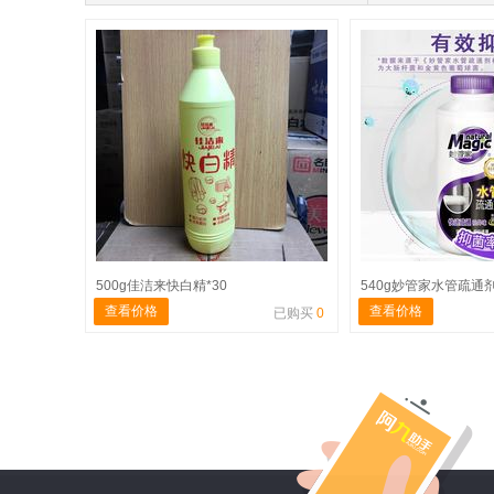
500g佳洁来快白精*30
540g妙管家水管疏通
查看价格
查看价格
已购买
0