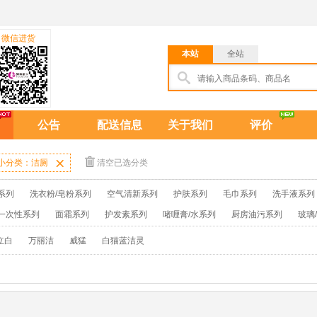
微信进货
本站
全站
公告
配送信息
关于我们
评价
小分类：洁厕

清空已选分类
系列
洗衣粉/皂粉系列
空气清新系列
护肤系列
毛巾系列
洗手液系列
一次性系列
面霜系列
护发素系列
啫喱膏/水系列
厨房油污系列
玻璃
牙膏系列
牙刷系列
固发定型系列
染发系列
卫生巾系列
扑克/电
立白
万丽洁
威猛
白猫蓝洁灵
保健品系列
雨伞系列家用帆布洗洁巾
吉列剃须刀
拖鞋