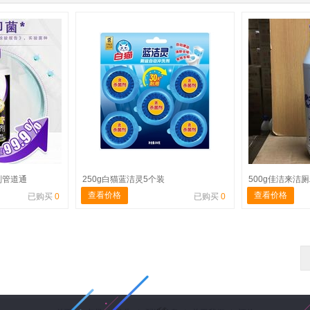
剂管道通
250g白猫蓝洁灵5个装
500g佳洁来洁厕
查看价格
查看价格
已购买
0
已购买
0