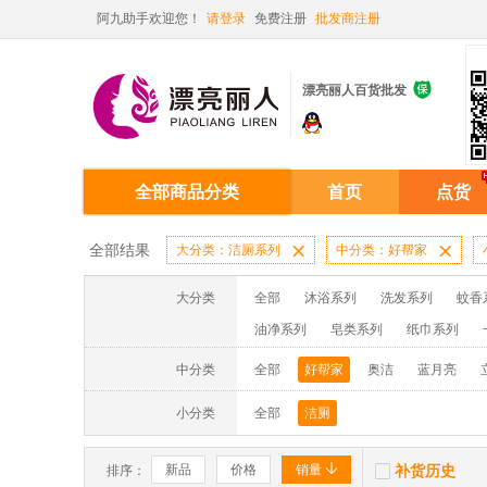
阿九助手欢迎您！
请登录
免费注册
批发商注册

漂亮丽人百货批发
全部商品分类
首页
点货
全部结果
大分类：洁厕系列

中分类：好帮家

大分类
全部
沐浴系列
洗发系列
蚊香
油净系列
皂类系列
纸巾系列
消毒液系列
洗面奶系列
面膜系列
中分类
全部
好帮家
奥洁
蓝月亮
蚊香液/蚊香片/器系列
洗洁精系列
小分类
全部
洁厕


新品
价格
销量
补货历史
排序：