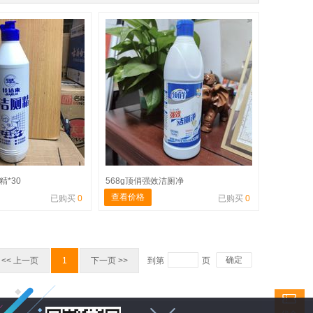
精*30
568g顶俏强效洁厕净
查看价格
已购买
0
已购买
0
确定
<< 上一页
1
下一页 >>
到第
页
