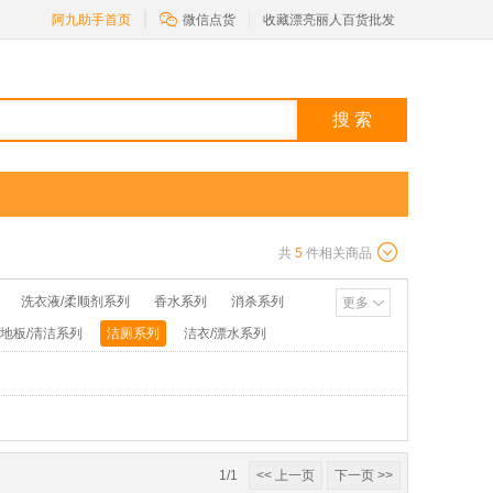

阿九助手首页
微信点货
收藏漂亮丽人百货批发
搜 索
共
5
件相关商品
洗衣液/柔顺剂系列
香水系列
消杀系列
更多
/地板/清洁系列
洁厕系列
洁衣/漂水系列
池/打火机系列
花露水/粉类系列
1/1
<< 上一页
下一页 >>