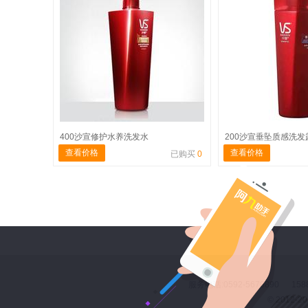
400沙宣修护水养洗发水
200沙宣垂坠质感洗发
查看价格
查看价格
已购买
0
服务电话:0592-5670890 158
© 2012