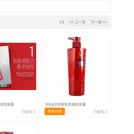
1/1
<< 上一页
下一页 >>
修润洗发露
400g沙宣垂坠质感洗发露
查看价格
已购买
0
已购买
0