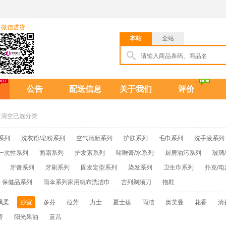
微信进货
本站
全站
公告
配送信息
关于我们
评价
清空已选分类
系列
洗衣粉/皂粉系列
空气清新系列
护肤系列
毛巾系列
洗手液系列
一次性系列
面霜系列
护发素系列
啫喱膏/水系列
厨房油污系列
玻璃
牙膏系列
牙刷系列
固发定型系列
染发系列
卫生巾系列
扑克/电
保健品系列
雨伞系列家用帆布洗洁巾
吉列剃须刀
拖鞋
飘柔
沙宣
多芬
拉芳
力士
夏士莲
雨洁
奥芙曼
花香
清
蕾
阳光果油
蓝吕