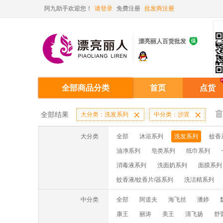
阿九助手欢迎您！
请登录
免费注册
批发商注册

漂亮丽人百货批发
全部商品分类
首页
点货
全部结果
大分类：洗发系列

中分类：沙宣

大分类
全部
沐浴系列
洗发系列
蚊香
油净系列
皂类系列
纸巾系列
消毒液系列
洗面奶系列
面膜系列
蚊香液/蚊香片/器系列
洗洁精系列
中分类
全部
阿道夫
海飞丝
潘婷
康王
丽涛
美王
清飞扬
舒