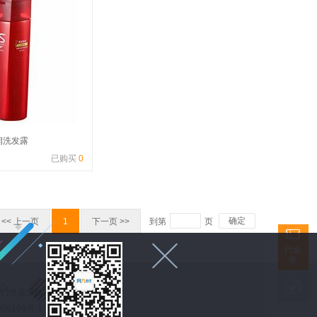
润洗发露
已购买
0
确定
<< 上一页
1
下一页 >>
到第
页


代金
券

 福建省厦门市嘉禾路398号财富港湾428室
9196号-1