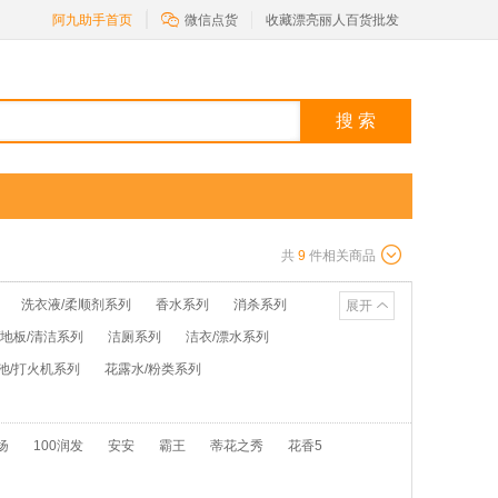

阿九助手首页
微信点货
收藏漂亮丽人百货批发
搜 索
共
9
件相关商品
洗衣液/柔顺剂系列
香水系列
消杀系列
展开
/地板/清洁系列
洁厕系列
洁衣/漂水系列
池/打火机系列
花露水/粉类系列
扬
100润发
安安
霸王
蒂花之秀
花香5