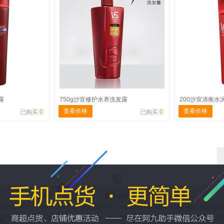
露
750g沙宣修护水养洗发露
200沙宣清衡水
查看价格
查看价格
已购买
0
已购买
0
首页
|
点货
|
公告
|
配送信息
|
关于我们
|
评价
80261380 e-mail: zivum@vip.163.com qq: 2268610422 联系地址:
-2016 阿九助手（原0890助手） 版权所有，并保留所有权利 ICP备案证书号:闽ICP备1200