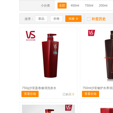
小分类
全部
400ml
750ml
200ml


新品
价格
销量
补货历史
排序：
750g沙宣盈卷修润洗发水
750ml沙宣修护水养
查看价格
查看价格
已购买
0